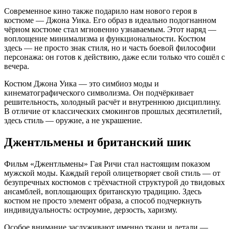
Современное кино также подарило нам нового героя в
костюме — Джона Уика. Его образ в идеально подогнанном
чёрном костюме стал мгновенно узнаваемым. Этот наряд —
воплощение минимализма и функциональности. Костюм
здесь — не просто знак стиля, но и часть боевой философии
персонажа: он готов к действию, даже если только что сошёл с
вечера.
Костюм Джона Уика — это симбиоз моды и
кинематографического символизма. Он подчёркивает
решительность, холодный расчёт и внутреннюю дисциплину.
В отличие от классических смокингов прошлых десятилетий,
здесь стиль — оружие, а не украшение.
Джентльмены и британский шик
Фильм «Джентльмены» Гая Ричи стал настоящим показом
мужской моды. Каждый герой олицетворяет свой стиль — от
безупречных костюмов с трёхчастной структурой до твидовых
ансамблей, воплощающих британскую традицию. Здесь
костюм не просто элемент образа, а способ подчеркнуть
индивидуальность: остроумие, дерзость, харизму.
Особое внимание заслуживают именно ткани и детали —