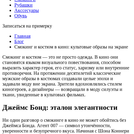
Рубашки
Акссесуары
Обувь
Записаться на примерку
Главная
Блог
Смокинг и костюм в кино: культовые образы на экране
Смокинг и костюм — это не просто одежда. В кино они
становятся языком визуального повествования, способом
выразить характер героя, его статус, харизму или внутренние
противоречия. На протяжении десятилетий классические
мужские образы в костюмах создавали целые эпохи и
задавали моду вне экрана. Зрители вдохновлялись стилем
киногероев, а дизайнеры — возвращали в моду силуэты и
ткани, увиденные в культовых фильмах.
Джеймс Бонд: эталон элегантности
Ни один разговор о смокинге в кино не может обойтись без
Джеймса Бонда. Агент 007 — символ утончённости,
уверенности и безупречного вкуса. Начиная с Шона Коннери