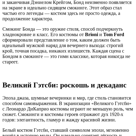
и заканчивая Дэниелом Крейгом, Бонд неизменно появляется
на экране в идеально сидящем смокинге. Этот образ стал
частью его легенды — костюм здесь не просто одежда, а
продолжение характера.
Смокинг Бонда — это оружие стиля, способ подчеркнуть
хладнокровие и класс. Его костюмы от
Brioni
и
Tom Ford
сформировали представление о том, каким должен быть
идеальный мужской наряд для вечернего выхода: строгий
крой, точная посадка, никаких излишеств. Каждая сцена с
Бондом в смокинге — это гимн классике, которая никогда не
стареет.
Великий Гэтсби: роскошь и декаданс
Эпоха джаза, шумные вечеринки и мир, где стиль становится
способом самовыражения. В экранизации «Великого Гэтсби»
с Леонардо ДиКаприо костюмы играют не меньшую роль, чем
сюжет. Смокинги и костюмы героев отражают дух 1920-х
годов: элегантность, гламур и жажду красивой жизни.
Белый костюм Гэтсби, ставший символом эпохи, мгновенно
вошёл в историю моды. Он идеально сочетает лёгкость и