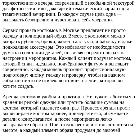
торжественного вечера, современный с необычной текстурой
для фотосессии, или даже яркий тематический вариант для
тематической вечеринки. В каждом случае цель одна —
выглядеть безупречно и чувствовать себя уверенно.
Сервис проката костюмов в Москве предлагает не просто
одежду, а полноценный образ. Вместе с костюмом можно
выбрать рубашку, брюки, жилет, галстук или бабочку и даже
подходящие аксессуары. Это избавляет от необходимости
думать о сочетании деталей, позволяя сосредоточиться на
настроении мероприятия. Каждый клиент получает костюм,
который сидит идеально, подчёркивает фигуру и выглядит
современно. Каждая модель проходит профессиональную
подготовку: чистку, глажку и проверку, чтобы на важном
событии ничто не отвлекало от впечатления, которое вы
хотите создать.
Аренда костюмов удобна и практична. Не нужно заботиться о
хранении редкой одежды или тратить большие суммы на
костюм, который наденете один раз. Процесс аренды прост:
вы выбираете костюм заранее, примеряете его, обсуждаете
детали с консультантом, а после мероприятия легко
возвращаете обратно. При этом качество и стиль остаются на
высоте, а каждый элемент образа продуман до мелочей.